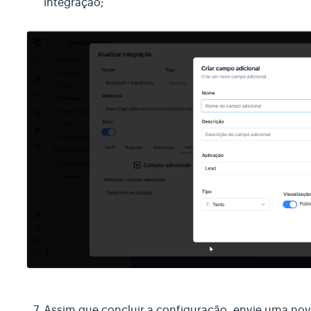
integração;
Assim que concluir a configuração, envie uma nova