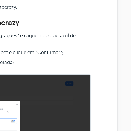
tacrazy.
acrazy
grações" e clique no botão azul de
ipo" e clique em "Confirmar";
gerada;