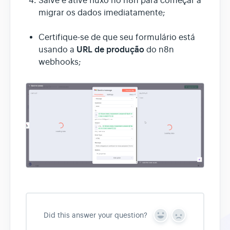
Salve e ative fluxo no n8n para começar a
migrar os dados imediatamente;
Certifique-se de que seu formulário está
URL de produção
usando a
do n8n
webhooks;
Did this answer your question?
Y
N
e
o