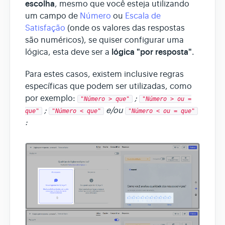
escolha
, mesmo que você esteja utilizando
um campo de
Número
ou
Escala de
Satisfação
(onde os valores das respostas
são numéricos), se quiser configurar uma
lógica "por resposta"
lógica, esta deve ser a
.
Para estes casos, existem inclusive regras
específicas que podem ser utilizadas, como
por exemplo:
;
"Número > que"
"Número > ou =
;
e/ou
que"
"Número < que"
"Número < ou = que"
: