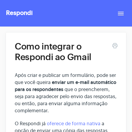
Respondi
Togg
Navi
Contact
Como integrar o
Respondi ao Gmail
Após criar e publicar um formulário, pode ser
enviar um
e-mail automático
que você queira
para os respondentes
que o preencherem,
seja para agradecer pelo envio das respostas,
ou então, para enviar alguma informação
complementar.
O Respondi já
oferece de forma nativa
a
opção de enviar uma cópia das respostas