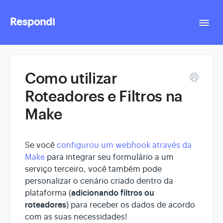
Respondi
Togg
Navi
Contact
Como utilizar
Roteadores e Filtros na
Make
Se você
configurou um webhook através da
Make
para integrar seu formulário a um
serviço terceiro, você também pode
personalizar o cenário criado dentro da
adicionando filtros ou
plataforma (
roteadores
) para receber os dados de acordo
com as suas necessidades!